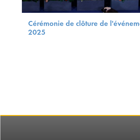
Cérémonie de clôture de l'événem
2025