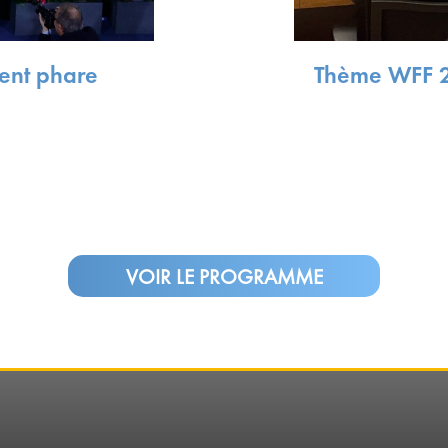
ent phare
Thème WFF 
VOIR LE PROGRAMME